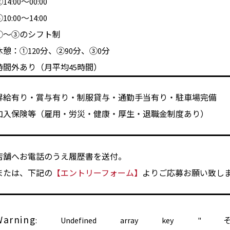
14:00～00:00
10:00～14:00
①～③のシフト制
休憩：①120分、②90分、③0分
時間外あり（月平均45時間）
昇給有り・賞与有り・制服貸与・通勤手当有り・駐車場完備
加入保険等（雇用・労災・健康・厚生・退職金制度あり）
店舗へお電話のうえ履歴書を送付。
または、下記の
【エントリーフォーム】
よりご応募お願い致し
Warning
: Undefined array 