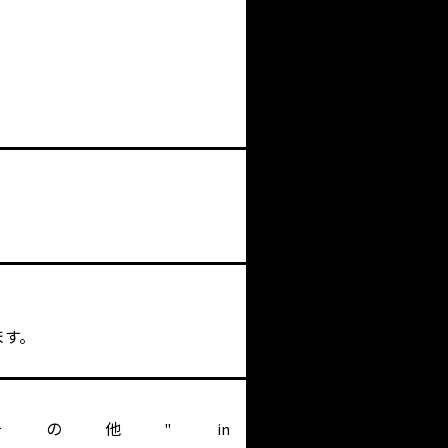
ます。
key "その他" in