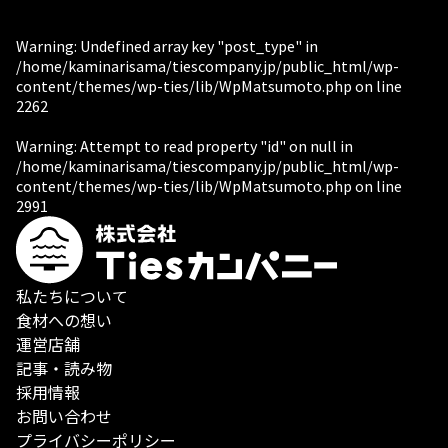
Warning
: Undefined array key "post_type" in
/home/kaminarisama/tiescompany.jp/public_html/wp-
content/themes/wp-ties/lib/WpMatsumoto.php
on line
2262
Warning
: Attempt to read property "id" on null in
/home/kaminarisama/tiescompany.jp/public_html/wp-
content/themes/wp-ties/lib/WpMatsumoto.php
on line
2991
私たちについて
食材への想い
運営店舗
記事・読み物
採用情報
お問い合わせ
プライバシーポリシー