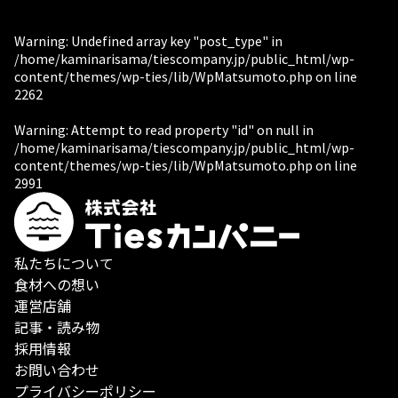
Warning
: Undefined array key "post_type" in
/home/kaminarisama/tiescompany.jp/public_html/wp-
content/themes/wp-ties/lib/WpMatsumoto.php
on line
2262
Warning
: Attempt to read property "id" on null in
/home/kaminarisama/tiescompany.jp/public_html/wp-
content/themes/wp-ties/lib/WpMatsumoto.php
on line
2991
私たちについて
食材への想い
運営店舗
記事・読み物
採用情報
お問い合わせ
プライバシーポリシー